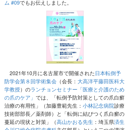
ム #09
でもお伝えしました。
2021年10月に名古屋市で開催された
日本転倒予
防学会第８回学術集会
（会長：
大高洋平藤田医科大
学教授
）の
ランチョンセミナー「医療と介護のため
の爪のケア」
では、「転倒予防対策としての爪白癬
治療の有用性」（加藤豊範先生：
小林記念病院
診療
技術部部長／薬剤師）と「転倒に結びつく爪白癬の
蔓延の現状と対策」（
高山かおる先生
：埼玉県
済生
会川口総合病院皮膚科
主任部長）という二つの講演