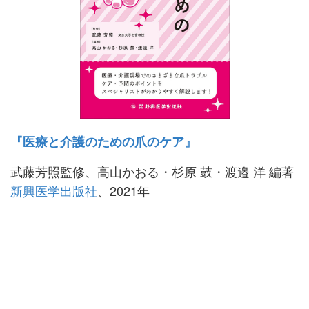
『医療と介護のための爪のケア』
武藤芳照監修、高山かおる・杉原 鼓・渡邉 洋 編著
新興医学出版社
、2021年