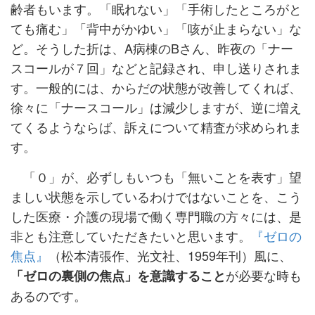
齢者もいます。「眠れない」「手術したところがと
ても痛む」「背中がかゆい」「咳が止まらない」な
ど。そうした折は、A病棟のBさん、昨夜の「ナー
スコールが７回」などと記録され、申し送りされま
す。一般的には、からだの状態が改善してくれば、
徐々に「ナースコール」は減少しますが、逆に増え
てくるようならば、訴えについて精査が求められま
す。
「０」が、必ずしもいつも「無いことを表す」望
ましい状態を示
しているわけではないことを、こう
した医療・介護の現場で働く専門職の方々には、是
非とも注意していただきたいと思います。
『ゼロの
焦点』
（松本清張作、光文社、1959年刊）風に、
が必要な時も
「ゼロの裏側の焦点」を意識すること
あるのです。