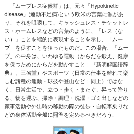
「ムーブレス症候群」は、元々「Hypokinetic
disease」(運動不足病)という欧米の言葉に源があ
り、それを咀嚼して、キャッシュレス・チケットレ
ス・ホームレスなどの言葉のように、「レス（な
い）」ことを端的に表現することを示し、「ムー
ブ」を促すことを狙ったものだ。この場合、「ムー
ブ」の中身は、いわゆる運動（からだを鍛え、健康
を保つためにからだを動かすこと：『新明解国語辞
典』、三省堂）やスポーツ（日常の仕事を離れて楽
しむ諸種の運動・球技や登山など：同上）ではな
く、日常生活で、立つ・歩く・またぐ、昇って降り
る、物を運ぶ、掃除・調理・洗濯・ゴミ出しなどの
家事活動や外出時の移動の際の徒歩・自転車乗りな
どの身体活動全般に照準を定めるべきだろう。