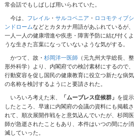
常会話でもしばしば用いられていた。
今は、
フレイル
・
サルコペニア
・
ロコモティブシ
ンドローム
などとカタカナ用語があふれているが、
一人一人の健康増進や疾患・障害予防に結び付くよ
うな生きた言葉になっていないような気がする。
かつて、故・
杉岡洋一医師
（元九州大学総長、整
形外科学）より、内閣府での検討素材にするので、
行動変容を促し国民の健康教育に役立つ新たな病気
の名称を検討するようにと要請された。
いろいろ考えた末、
を提示
「ムーブレス症候群」
したところ、早速に内閣府の会議の資料にも掲載さ
れて、順次展開作戦をと意気込んでいたが、杉岡医
師が急逝されたこともあり、本件はいつの間にか消
滅していった。