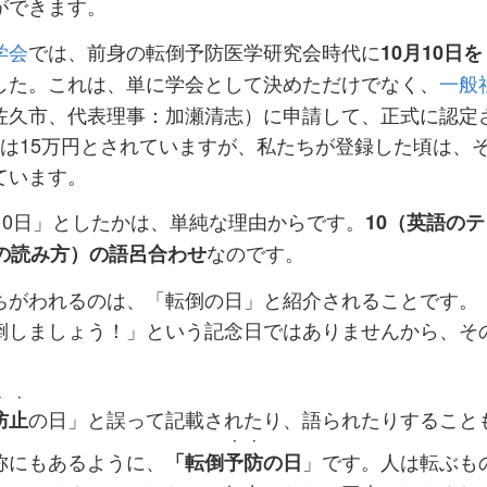
ができます。
学会
では、前身の転倒予防医学研究会時代に
10月10日
した。これは、単に学会として決めただけでなく、
一般
佐久市、代表理事：加瀬清志）に申請して、正式に認定
料は15万円とされていますが、私たちが登録した頃は、
ています。
10日」としたかは、単純な理由からです。
10（英語のテ
なのです。
字の読み方）の語呂合わせ
がわれるのは、「転倒の日」と紹介されることです。
倒しましょう！」という記念日ではありませんから、そ
。
・
・
の日」と誤って記載されたり、語られたりすること
防
止
・
・
称にもあるように、
」です。人は転ぶも
「転倒
予
防
の日