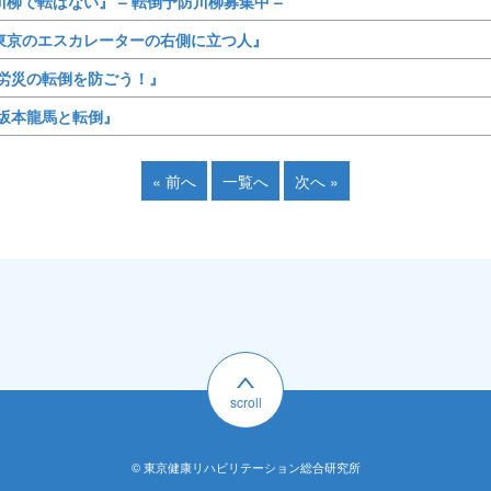
『川柳で転ばない』 – 転倒予防川柳募集中 –
『東京のエスカレーターの右側に立つ人』
 『労災の転倒を防ごう！』
 『坂本龍馬と転倒』
« 前へ
一覧へ
次へ »
scroll
© 東京健康リハビリテーション総合研究所