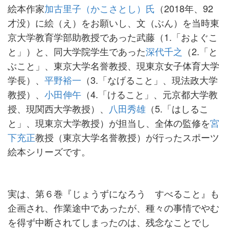
絵本作家
加古里
子（かこさとし）氏
（2018年、92
才没）に絵（え）をお願いし、文（ぶん）を当時東
京大学教育学部助教授であった武藤（1.「およぐこ
と」）と、同大学院学生であった
深代千之
（2.「と
ぶこと」、東京大学名誉教授、現東京女子体育大学
学長）、
平野裕一
（3.「なげること」、現法政大学
教授）、
小田伸午
（4.「けること」、元京都大学教
授、現関西大学教授）、
八田秀雄
（5.「はしるこ
と」、現東京大学教授）が担当し、全体の監修を
宮
下充正
教授（東京大学名誉教授）が行ったスポーツ
絵本シリーズです。
実は、第６巻『じょうずになろう すべること』も
企画され、作業途中であったが、種々の事情でやむ
を得ず中断されてしまったのは、残念なことでし