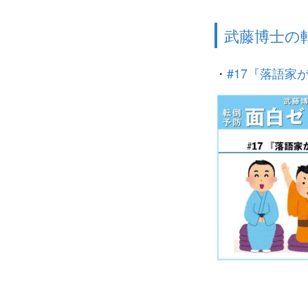
武藤博士の
・
#17『落語家