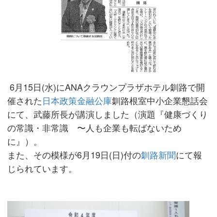
6月15日(水)にANAクラウンプラザホテル釧路で開
催された
日本政策金融公庫
釧路根室中小企業懇話会
にて、武藤所長が講演しました（演題『健康づくり
の常識・非常識 〜人も企業も転ばないため
に』）。
また、その模様が6月19日(日)付の
釧路新聞
にて報
じられています。