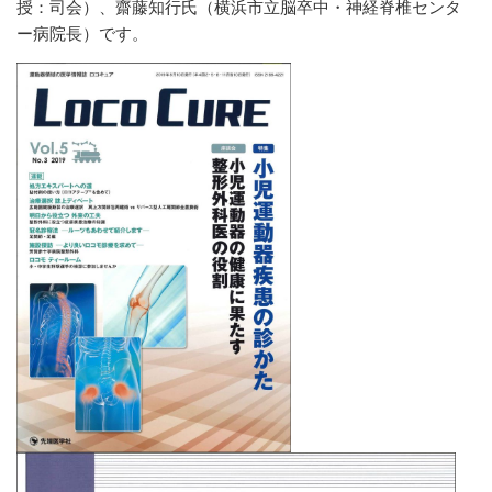
授：司会）、齋藤知行氏（横浜市立脳卒中・神経脊椎センタ
ー病院長）です。