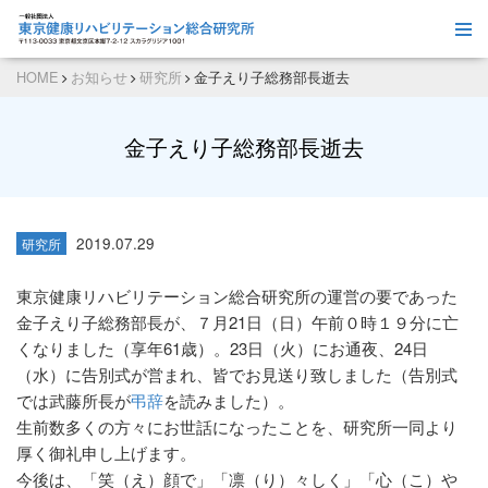
HOME
お知らせ
研究所
金子えり子総務部長逝去
金子えり子総務部長逝去
2019.07.29
研究所
東京健康リハビリテーション総合研究所の運営の要であった
金子えり子総務部長が、７月21日（日）午前０時１９分に亡
くなりました（享年61歳）。23日（火）にお通夜、24日
（水）に告別式が営まれ、皆でお見送り致しました（告別式
では武藤所長が
弔辞
を読みました）。
生前数多くの方々にお世話になったことを、研究所一同より
厚く御礼申し上げます。
今後は、「笑（え）顔で」「凛（り）々しく」「心（こ）や