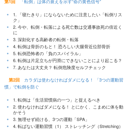
第1回
「転倒」は体の衰えを示す“命の黄色信号”
1. 「寝たきり」にならないために注意したい「転倒リス
ク」
2. 今や、転倒・転落による死亡数は交通事故死の倍近く
に
3. 深刻化する高齢者の転倒・転落
4. 転倒は骨折のもと！ 恐ろしい大腿骨近位部骨折
5. 転倒恐怖者の「負のスパイラル」
6. 転倒は片足立ちが円滑にできないことにより起こる？
7. あなたは大丈夫？ 転倒危険度セルフチェック
第2回
カラダは使わなければダメになる！ 「3つの運動習
慣」で転倒を防ぐ
1. 転倒は「生活習慣病の一つ」と捉えるべき
2. 使わなければダメになる！ とにかく、こまめに体を動
かそう
3. 無理せず続ける、3つの運動「SPA」
4. 転ばない運動習慣（1） ストレッチング（Stretching）