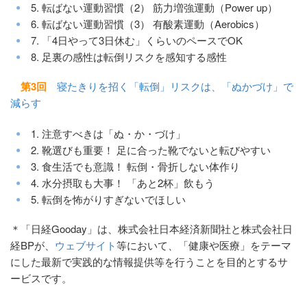
5. 転ばない運動習慣（2） 筋力増強運動（Power up）
6. 転ばない運動習慣（3） 有酸素運動（Aerobics）
7. 「4日やって3日休む」くらいのペースでOK
8. 足裏の感性は転倒リスクを感知する感性
第3回
寝たきりを招く「転倒」リスクは、「ぬかづけ」で
減らす
1. 注意すべきは「ぬ・か・づけ」
2. 靴選びも重要！ 足に合った靴でないと転びやすい
3. 食生活でも意識！ 転倒・骨折しない体作り
4. 水分摂取も大事！ 「あと2杯」飲もう
5. 転倒を怖がりすぎないでほしい
＊「日経Gooday」は、株式会社日本経済新聞社と株式会社日
経BPが、
ウェブサイト
等において、「健康や医療」をテーマ
にした最新で実践的な情報提供等を行うことを目的とするサ
ービスです。